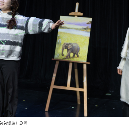
匆匆慢达》剧照