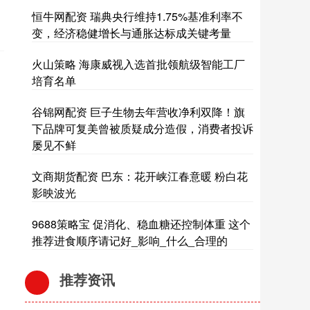
恒牛网配资 瑞典央行维持1.75%基准利率不
变，经济稳健增长与通胀达标成关键考量
火山策略 海康威视入选首批领航级智能工厂
培育名单
谷锦网配资 巨子生物去年营收净利双降！旗
下品牌可复美曾被质疑成分造假，消费者投诉
屡见不鲜
文商期货配资 巴东：花开峡江春意暖 粉白花
影映波光
9688策略宝 促消化、稳血糖还控制体重 这个
推荐进食顺序请记好_影响_什么_合理的
推荐资讯