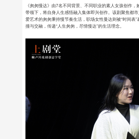
《匆匆慢达》由7名不同背景、不同职业的素人女孩创作，
带领下，将自身人生感悟融入集体即兴创作。该剧聚焦都市
爱艺术的匆匆秉持慢节奏生活，职场女性曼达则被“时间表”
撞与交融，传递“人生匆匆，尽情慢达”的生活理念。