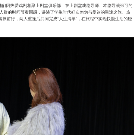
她们因热爱戏剧相聚上剧堂俱乐部，在上剧堂戏剧导师、本剧导演张可的
人群的时间节奏困惑，讲述了学生时代好友匆匆与曼达的重逢之旅。热
裹挟前行，两人重逢后共同完成“人生清单”，在旅程中实现快慢生活的碰