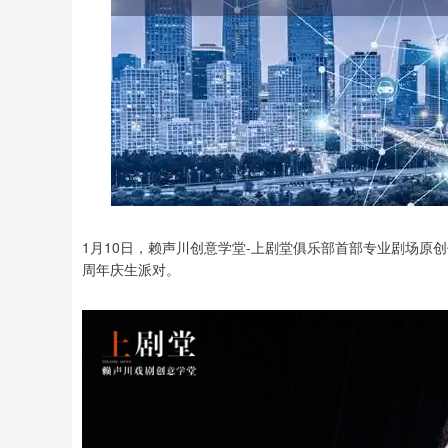
1月10日，赖声川创意学堂-上剧堂俱乐部首部专业剧场原
周年庆生派对。