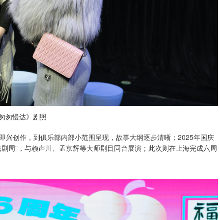
匆匆慢达》剧照
即兴创作，到俱乐部内部小范围呈现，故事大纲逐步清晰；2025年国庆
戏剧周”，与赖声川、孟京辉等大师剧目同台展演；此次则在上海完成六周