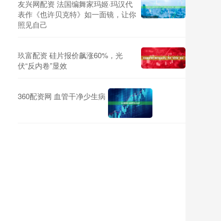
友兴网配资 法国编舞家玛姬·玛汉代
表作《也许贝克特》如一面镜，让你
照见自己
玖富配资 硅片报价飙涨60%，光
伏“反内卷”显效
360配资网 血管干净少生病