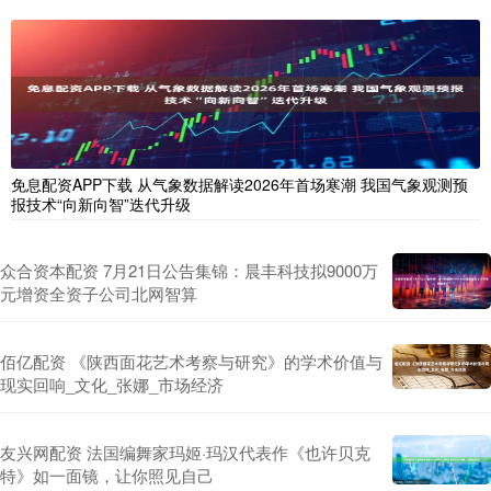
免息配资APP下载 从气象数据解读2026年首场寒潮 我国气象观测预
报技术“向新向智”迭代升级
众合资本配资 7月21日公告集锦：晨丰科技拟9000万
元增资全资子公司北网智算
佰亿配资 《陕西面花艺术考察与研究》的学术价值与
现实回响_文化_张娜_市场经济
友兴网配资 法国编舞家玛姬·玛汉代表作《也许贝克
特》如一面镜，让你照见自己