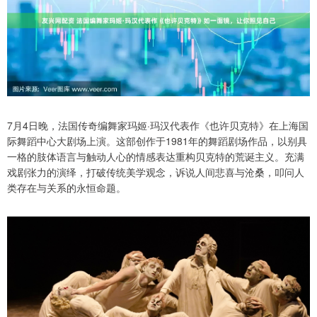
7月4日晚，法国传奇编舞家玛姬·玛汉代表作《也许贝克特》在上海国
际舞蹈中心大剧场上演。这部创作于1981年的舞蹈剧场作品，以别具
一格的肢体语言与触动人心的情感表达重构贝克特的荒诞主义。充满
戏剧张力的演绎，打破传统美学观念，诉说人间悲喜与沧桑，叩问人
类存在与关系的永恒命题。