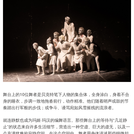
舞台上的10位舞者是贝克特笔下人物的集合体，全身涂白，身着不合
身的睡衣，步调一致地拖沓前行，动作精准。他们随着哨声或鼓的节
奏踏出行军般的步伐；或争斗、谩骂宛如风雪摧残的流浪者。
就连静默也成为玛姬·玛汉的编舞语言。那些舞台上的等待与“几近静
止”的状态来自许多生活细节，营造出一种空虚、巨大的虚无，以及一
个充满犹豫的寂静空间。在这个空间中，舞者用身体讲述那些细微却