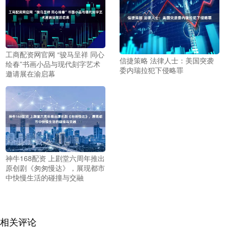
工商配资网官网 “骏马呈祥 同心
信捷策略 法律人士：美国突袭
绘春”书画小品与现代刻字艺术
委内瑞拉犯下侵略罪
邀请展在渝启幕
神牛168配资 上剧堂六周年推出
原创剧《匆匆慢达》，展现都市
中快慢生活的碰撞与交融
相关评论