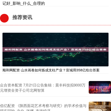
记好_影响_什么_合理的
推荐资讯
顺和网配资 山水画卷如何炼成支柱产业？宣城用358亿给出答案
众合资本配资 7月21日公告集锦：晨丰科技拟9000万
元增资全资子公司北网智算
佰亿配资 《陕西面花艺术考察与研究》的学术价值与
现实回响_文化_张娜_市场经济