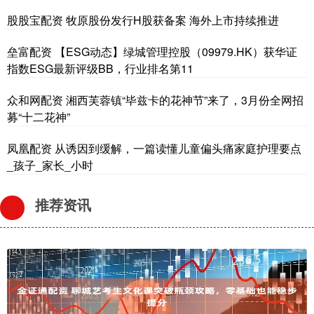
股股宝配资 牧原股份发行H股获备案 海外上市持续推进
垒富配资 【ESG动态】绿城管理控股（09979.HK）获华证
指数ESG最新评级BB，行业排名第11
众和网配资 湘西芙蓉镇“毕兹卡的花神节”来了，3月份全网招
募“十二花神”
凤凰配资 从诱因到缓解，一篇读懂儿童偏头痛家庭护理要点
_孩子_家长_小时
推荐资讯