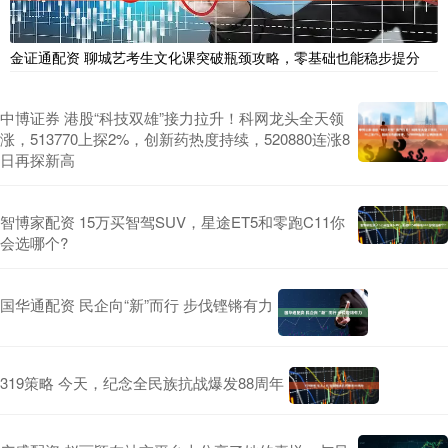
金证通配资 聊城艺考生文化课突破瓶颈攻略，零基础也能稳步提分
中博证券 港股“科技双雄”接力拉升！科网龙头全天领
涨，513770上探2%，创新药热度持续，520880连涨8
日再探新高
智博家配资 15万买智驾SUV，星途ET5和零跑C11你
会选哪个?
国华通配资 民企向“新”而行 步伐铿锵有力
319策略 今天，纪念全民族抗战爆发88周年